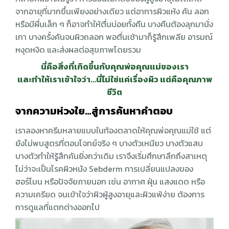
จากอายุที่มากขึ้นเพียงอย่างเดียว แต่อาการผิวแห้ง คัน ลอก
หรือมีผื่นเล็ก ๆ ก็อาจทำให้ตื่นบ่อยทั้งคืน บางคืนต้องลุกมานั่ง
เกา บางครั้งคันจนผิวถลอก พอตื่นเช้ามาก็รู้สึกเพลีย อารมณ์
หงุดหงิด และส่งผลต่อสุขภาพโดยรวม
นี่คือสิ่งที่เกิดขึ้นกับคุณพ่อคุณแม่ของเรา
และทำให้เราเข้าใจว่า…นี่ไม่ใช่แค่เรื่องผิว แต่คือคุณภาพ
ชีวิต
จากความห่วงใย…สู่การค้นหาคำตอบ
เราลองหาครีมหลายแบบในท้องตลาดให้คุณพ่อคุณแม่ใช้ แต่
ยังไม่พบสูตรที่ตอบโจทย์จริง ๆ บางตัวเหนียว บางตัวแสบ
บางตัวทำให้รู้สึกคันยิ่งกว่าเดิม เราจึงเริ่มศึกษาลึกถึงสาเหตุ
ไม่ว่าจะเป็นโรคผิวหนัง Sebderm การเปลี่ยนแปลงของ
ฮอร์โมน หรือปัจจัยภายนอก เช่น อากาศ ฝุ่น แสงแดด หรือ
ความเครียด จนเข้าใจว่าผิวผู้สูงอายุและผิวแพ้ง่าย ต้องการ
การดูแลที่แตกต่างออกไป